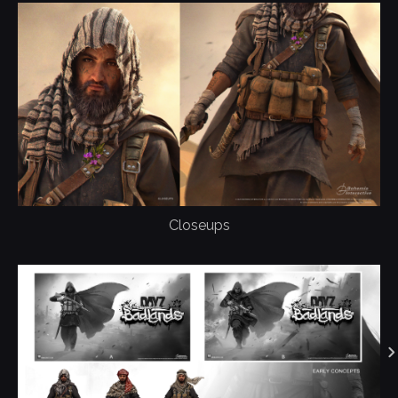
Closeups