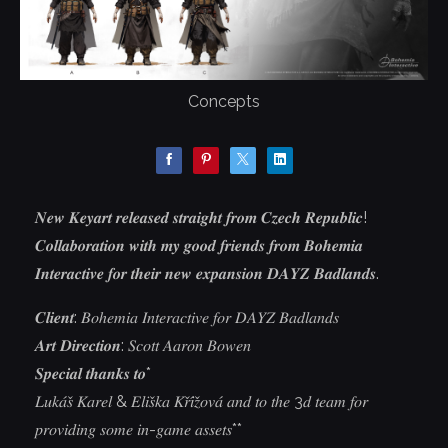
Concepts
𝑵𝒆𝒘 𝑲𝒆𝒚𝒂𝒓𝒕 𝒓𝒆𝒍𝒆𝒂𝒔𝒆𝒅 𝒔𝒕𝒓𝒂𝒊𝒈𝒉𝒕 𝒇𝒓𝒐𝒎 𝑪𝒛𝒆𝒄𝒉 𝑹𝒆𝒑𝒖𝒃𝒍𝒊𝒄!
𝑪𝒐𝒍𝒍𝒂𝒃𝒐𝒓𝒂𝒕𝒊𝒐𝒏 𝒘𝒊𝒕𝒉 𝒎𝒚 𝒈𝒐𝒐𝒅 𝒇𝒓𝒊𝒆𝒏𝒅𝒔 𝒇𝒓𝒐𝒎 𝑩𝒐𝒉𝒆𝒎𝒊𝒂
𝑰𝒏𝒕𝒆𝒓𝒂𝒄𝒕𝒊𝒗𝒆 𝒇𝒐𝒓 𝒕𝒉𝒆𝒊𝒓 𝒏𝒆𝒘 𝒆𝒙𝒑𝒂𝒏𝒔𝒊𝒐𝒏 𝑫𝑨𝒀𝒁 𝑩𝒂𝒅𝒍𝒂𝒏𝒅𝒔.
𝑪𝒍𝒊𝒆𝒏𝒕: 𝐵𝑜ℎ𝑒𝑚𝑖𝑎 𝐼𝑛𝑡𝑒𝑟𝑎𝑐𝑡𝑖𝑣𝑒 𝑓𝑜𝑟 𝐷𝐴𝑌𝑍 𝐵𝑎𝑑𝑙𝑎𝑛𝑑𝑠
𝑨𝒓𝒕 𝑫𝒊𝒓𝒆𝒄𝒕𝒊𝒐𝒏: 𝑆𝑐𝑜𝑡𝑡 𝐴𝑎𝑟𝑜𝑛 𝐵𝑜𝑤𝑒𝑛
𝑺𝒑𝒆𝒄𝒊𝒂𝒍 𝒕𝒉𝒂𝒏𝒌𝒔 𝒕𝒐*
𝐿𝑢𝑘𝑎́𝑠̌ 𝐾𝑎𝑟𝑒𝑙 & 𝐸𝑙𝑖𝑠̌𝑘𝑎 𝐾𝑟̌𝑖́𝑧̌𝑜𝑣𝑎́ 𝑎𝑛𝑑 𝑡𝑜 𝑡ℎ𝑒 3𝑑 𝑡𝑒𝑎𝑚 𝑓𝑜𝑟
𝑝𝑟𝑜𝑣𝑖𝑑𝑖𝑛𝑔 𝑠𝑜𝑚𝑒 𝑖𝑛-𝑔𝑎𝑚𝑒 𝑎𝑠𝑠𝑒𝑡𝑠**